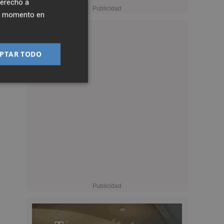
derecho a
ier momento en
PTAR TODO