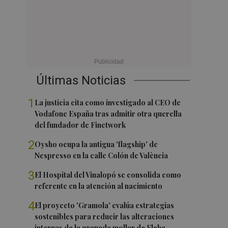
Últimas Noticias
1
La justicia cita como investigado al CEO de
Vodafone España tras admitir otra querella
del fundador de Finetwork
2
Oysho ocupa la antigua 'flagship' de
Nespresso en la calle Colón de València
3
El Hospital del Vinalopó se consolida como
referente en la atención al nacimiento
4
El proyecto 'Gramola' evalúa estrategias
sostenibles para reducir las alteraciones
internas de la granada mollar de Elche