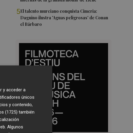
5
El talento murciano conquista Cimeria:
Dagnino ilustra 'Aguas peligrosas' de Conan
el Bárbaro
r y acceder a
tificadores únicos
cios y contenido,
os (1725)
también
calización
 web. Algunos