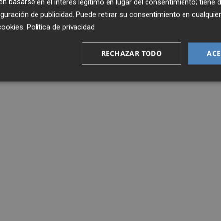
 basarse en el interés legítimo en lugar del consentimiento; tiene 
guración de publicidad
. Puede retirar su consentimiento en cualqu
cookies
.
Política de privacidad
RECHAZAR TODO
ACE