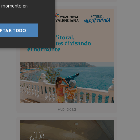
ier momento en
PTAR TODO