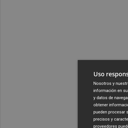
Uso respons
Nosotros y nuestr
información en su 
y datos de navega
obtener informació
pueden procesar su
precisos y caracte
proveedores pueden