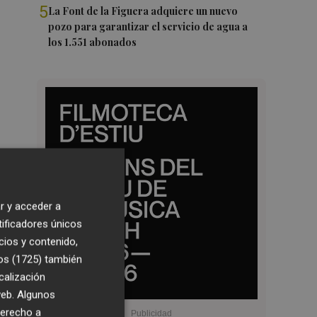
5
La Font de la Figuera adquiere un nuevo
pozo para garantizar el servicio de agua a
los 1.551 abonados
r y acceder a
tificadores únicos
cios y contenido,
os (1725)
también
calización
 web. Algunos
derecho a