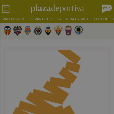
VALENCIA CF
LEVANTE UD
VALENCIA BASKET
FUTBOL