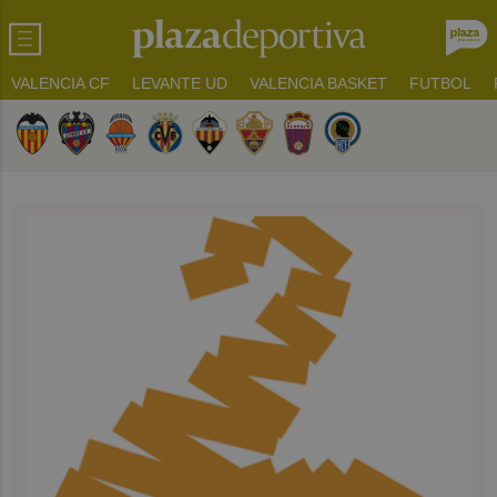
VALENCIA CF
LEVANTE UD
VALENCIA BASKET
FUTBOL