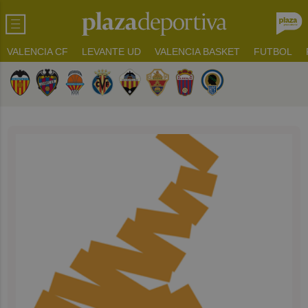
VALENCIA CF
LEVANTE UD
VALENCIA BASKET
FUTBOL