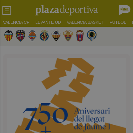
VALENCIA CF
LEVANTE UD
VALENCIA BASKET
FUTBOL