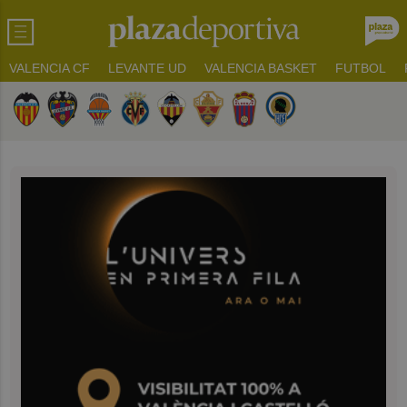
VALENCIA CF
LEVANTE UD
VALENCIA BASKET
FUTBOL