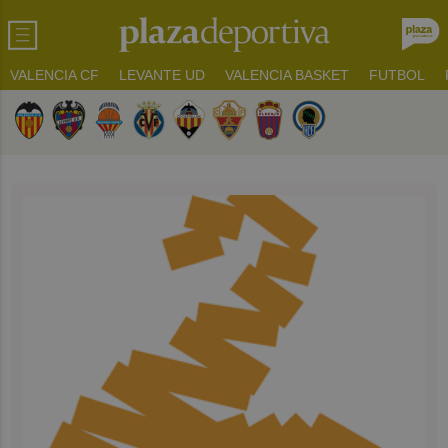
VALENCIA CF
LEVANTE UD
VALENCIA BASKET
FUTBOL