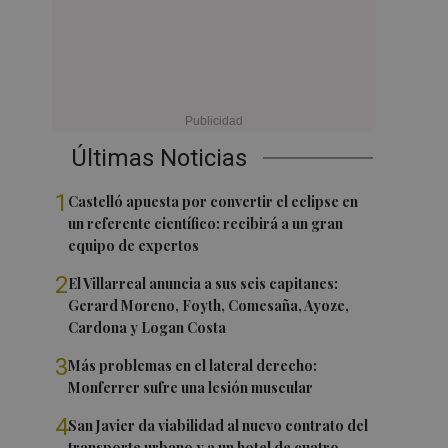
Últimas Noticias
1
Castelló apuesta por convertir el eclipse en
un referente científico: recibirá a un gran
equipo de expertos
2
El Villarreal anuncia a sus seis capitanes:
Gerard Moreno, Foyth, Comesaña, Ayoze,
Cardona y Logan Costa
3
Más problemas en el lateral derecho:
Monferrer sufre una lesión muscular
4
San Javier da viabilidad al nuevo contrato del
transporte urbano y a un hotel de cuatro