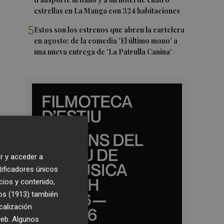
estrellas en La Manga con 324 habitaciones
5
Estos son los estrenos que abren la cartelera
en agosto: de la comedia 'El último mono' a
una nueva entrega de 'La Patrulla Canina'
r y acceder a
tificadores únicos
cios y contenido,
os (1913)
también
calización
 web. Algunos