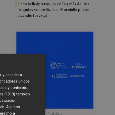
5
Ocho helicópteros, un avión y más de 100
brigadas se movilizan en Moratalla por un
incendio forestal
r y acceder a
tificadores únicos
cios y contenido,
os (1913)
también
calización
 web. Algunos
derecho a