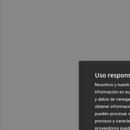
Uso respons
Nosotros y nuestr
información en su 
y datos de navega
obtener informació
pueden procesar su
precisos y caracte
proveedores pueden