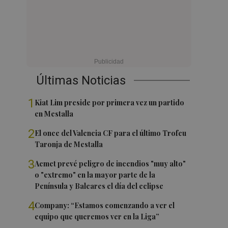
Últimas Noticias
1
Kiat Lim preside por primera vez un partido
en Mestalla
2
El once del Valencia CF para el último Trofeu
Taronja de Mestalla
3
Aemet prevé peligro de incendios "muy alto"
o "extremo" en la mayor parte de la
Península y Baleares el día del eclipse
4
Company: “Estamos comenzando a ver el
equipo que queremos ver en la Liga”