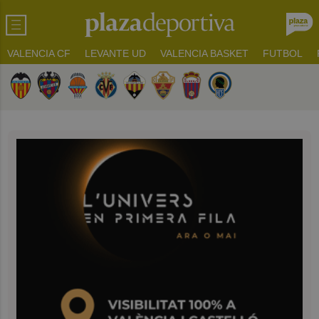
VALENCIA CF
LEVANTE UD
VALENCIA BASKET
FUTBOL