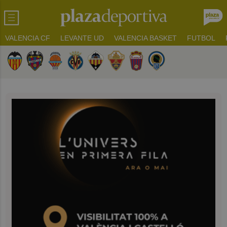
VALENCIA CF
LEVANTE UD
VALENCIA BASKET
FUTBOL