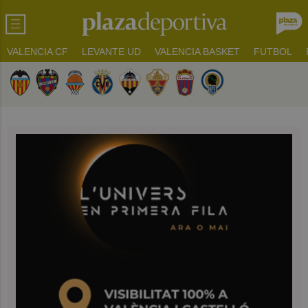
VALENCIA CF
LEVANTE UD
VALENCIA BASKET
FUTBOL