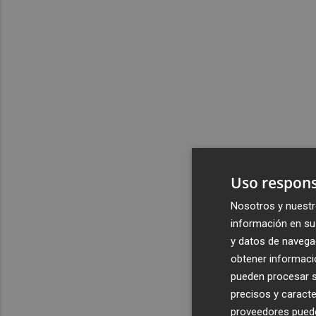
Uso respons
Nosotros y nuestr
información en su 
y datos de navega
obtener informació
pueden procesar su
precisos y caracte
proveedores pueden