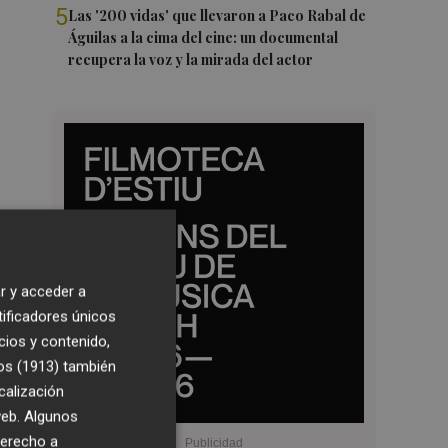
5
Las '200 vidas' que llevaron a Paco Rabal de
Águilas a la cima del cine: un documental
recupera la voz y la mirada del actor
r y acceder a
tificadores únicos
cios y contenido,
os (1913)
también
calización
 web. Algunos
derecho a