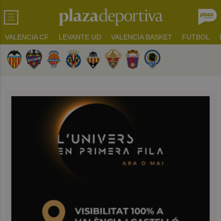
VALENCIA CF
LEVANTE UD
VALENCIA BASKET
FUTBOL