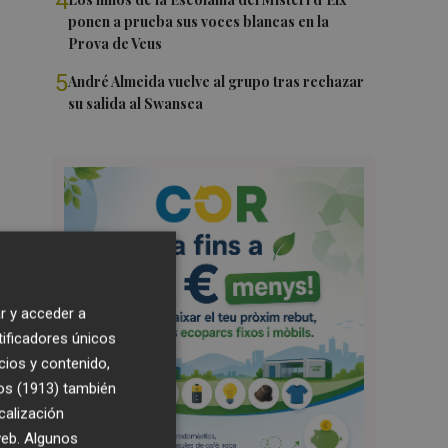
4
ponen a prueba sus voces blancas en la
Prova de Veus
5
André Almeida vuelve al grupo tras rechazar
su salida al Swansea
r y acceder a
tificadores únicos
cios y contenido,
os (1913)
también
calización
 web. Algunos