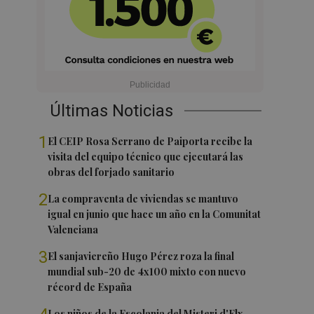
Últimas Noticias
1
El CEIP Rosa Serrano de Paiporta recibe la
visita del equipo técnico que ejecutará las
obras del forjado sanitario
2
La compraventa de viviendas se mantuvo
igual en junio que hace un año en la Comunitat
Valenciana
3
El sanjaviereño Hugo Pérez roza la final
mundial sub-20 de 4x100 mixto con nuevo
récord de España
Los niños de la Escolania del Misteri d'Elx