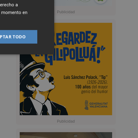
derecho a
ier momento en
PTAR TODO