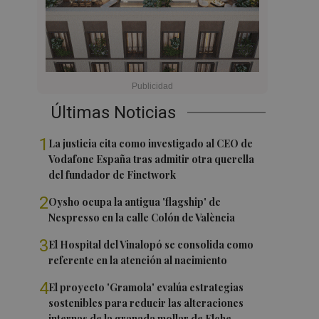
Últimas Noticias
1
La justicia cita como investigado al CEO de
Vodafone España tras admitir otra querella
del fundador de Finetwork
2
Oysho ocupa la antigua 'flagship' de
Nespresso en la calle Colón de València
3
El Hospital del Vinalopó se consolida como
referente en la atención al nacimiento
4
El proyecto 'Gramola' evalúa estrategias
sostenibles para reducir las alteraciones
internas de la granada mollar de Elche