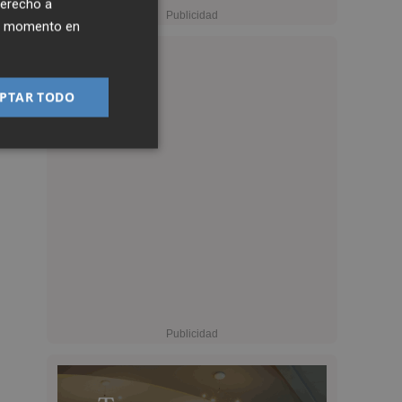
derecho a
ier momento en
PTAR TODO