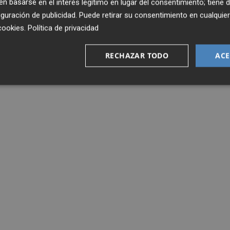
 basarse en el interés legítimo en lugar del consentimiento; tiene 
guración de publicidad
. Puede retirar su consentimiento en cualqu
cookies
.
Política de privacidad
RECHAZAR TODO
ACE