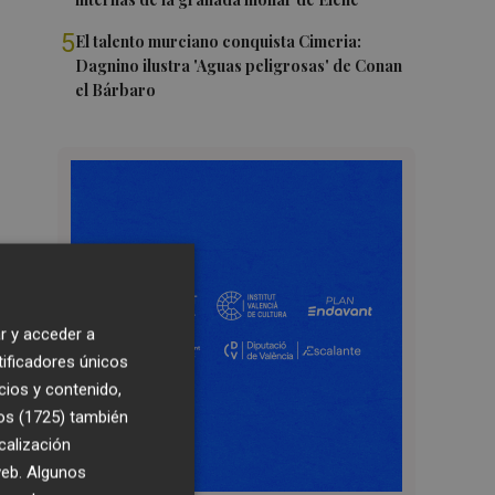
5
El talento murciano conquista Cimeria:
Dagnino ilustra 'Aguas peligrosas' de Conan
el Bárbaro
r y acceder a
tificadores únicos
cios y contenido,
os (1725)
también
calización
 web. Algunos