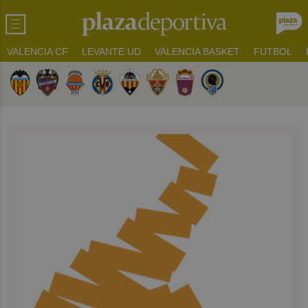
VALENCIA CF
LEVANTE UD
VALENCIA BASKET
FUTBOL