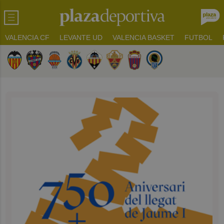
VALENCIA CF
LEVANTE UD
VALENCIA BASKET
FUTBOL