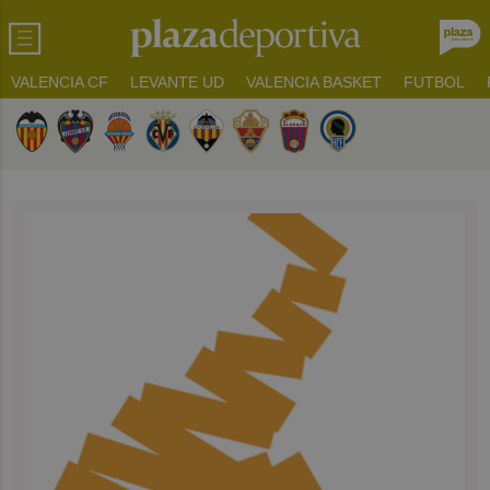
VALENCIA CF
LEVANTE UD
VALENCIA BASKET
FUTBOL