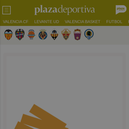
VALENCIA CF
LEVANTE UD
VALENCIA BASKET
FUTBOL