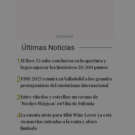
Últimas Noticias
1
El Ibex 35 sube con fuerza en la apertura y
logra superar los históricos 20.200 puntos
2
FINE 2027 reunirá en Valladolid a los grandes
protagonistas del enoturismo internacional
3
Entre viñedos y estrellas: un verano de
'Noches Mágicas' en Viña de Eufemia
4
La cuenta atrás para Albir Wine Lover ya está
en marcha: entradas a la venta y aforo
limitado