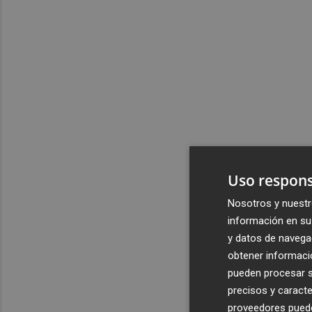
Uso respons
Nosotros y nuestr
información en su 
y datos de navega
obtener informació
pueden procesar su
precisos y caracte
proveedores pueden