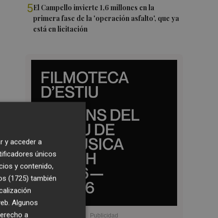
5
El Campello invierte 1,6 millones en la
primera fase de la 'operación asfalto', que ya
está en licitación
r y acceder a
tificadores únicos
cios y contenido,
os (1725)
también
calización
 web. Algunos
derecho a