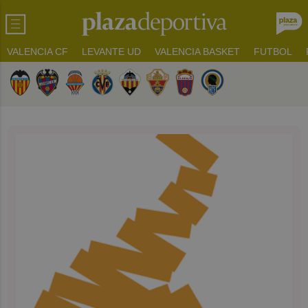
VALENCIA CF
LEVANTE UD
VALENCIA BASKET
FUTBOL