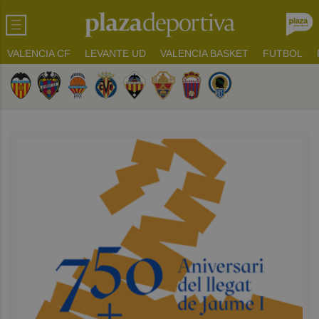
VALENCIA CF
LEVANTE UD
VALENCIA BASKET
FUTBOL