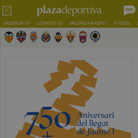
VALENCIA CF
LEVANTE UD
VALENCIA BASKET
FUTBOL