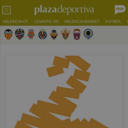
VALENCIA CF
LEVANTE UD
VALENCIA BASKET
FUTBOL