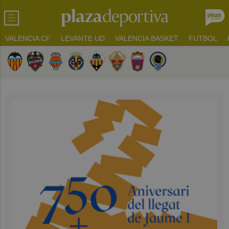
VALENCIA CF
LEVANTE UD
VALENCIA BASKET
FUTBOL