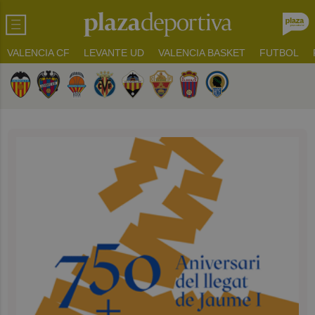
VALENCIA CF
LEVANTE UD
VALENCIA BASKET
FUTBOL