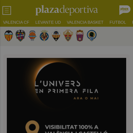
VALENCIA CF
LEVANTE UD
VALENCIA BASKET
FUTBOL