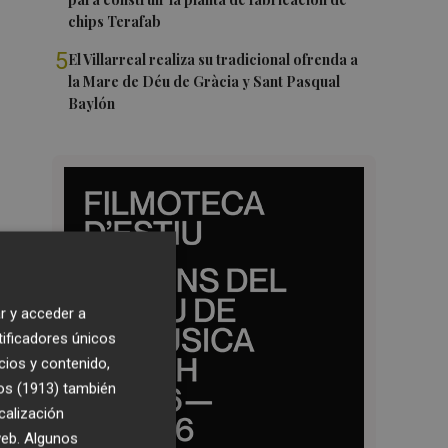
chips Terafab
5
El Villarreal realiza su tradicional ofrenda a
la Mare de Déu de Gràcia y Sant Pasqual
Baylón
r y acceder a
tificadores únicos
cios y contenido,
os (1913)
también
calización
 web. Algunos