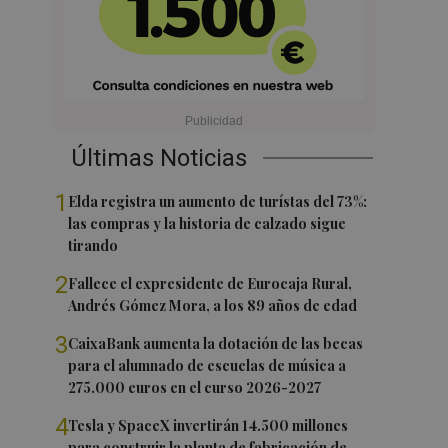
Últimas Noticias
1
Elda registra un aumento de turístas del 73%:
las compras y la historia de calzado sigue
tirando
2
Fallece el expresidente de Eurocaja Rural,
Andrés Gómez Mora, a los 89 años de edad
3
CaixaBank aumenta la dotación de las becas
para el alumnado de escuelas de música a
275.000 euros en el curso 2026-2027
4
Tesla y SpaceX invertirán 14.500 millones
para construir la planta de fabricación de