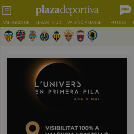
VALENCIA CF
LEVANTE UD
VALENCIA BASKET
FUTBOL