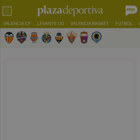
VALENCIA CF
LEVANTE UD
VALENCIA BASKET
FUTBOL