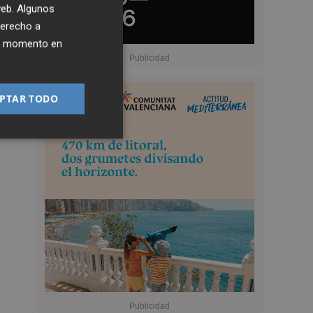
 web. Algunos
derecho a
ier momento en
PTAR TODO