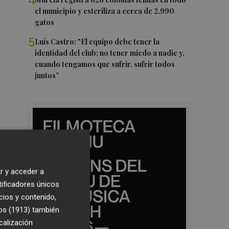
4
el municipio y esteriliza a cerca de 2.990
gatos
5
Luís Castro: "El equipo debe tener la
identidad del club; no tener miedo a nadie y,
cuando tengamos que sufrir, sufrir todos
juntos”
r y acceder a
tificadores únicos
cios y contenido,
os (1913)
también
calización