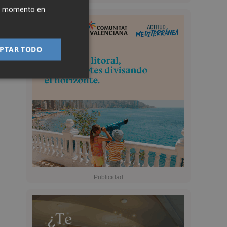
ier momento en
PTAR TODO