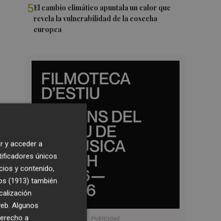
5
El cambio climático apuntala un calor que
revela la vulnerabilidad de la cosecha
europea
r y acceder a
tificadores únicos
cios y contenido,
os (1913)
también
calización
 web. Algunos
derecho a