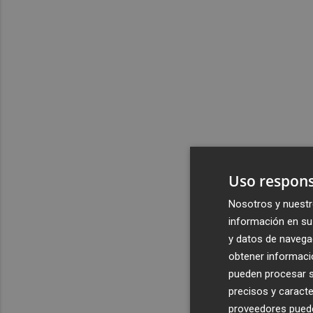
Uso respons
Nosotros y nuestr
información en su 
y datos de navega
obtener informació
pueden procesar su
precisos y caracte
proveedores pueden