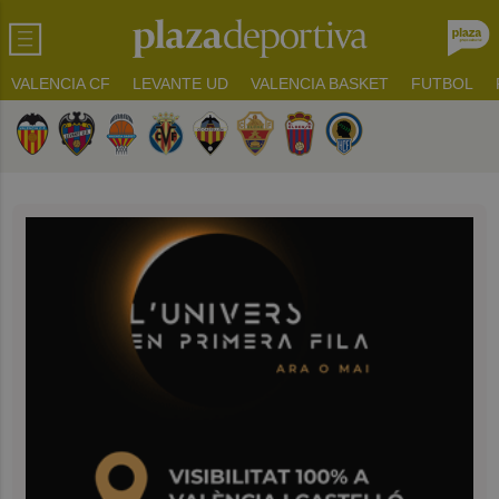
VALENCIA CF
LEVANTE UD
VALENCIA BASKET
FUTBOL