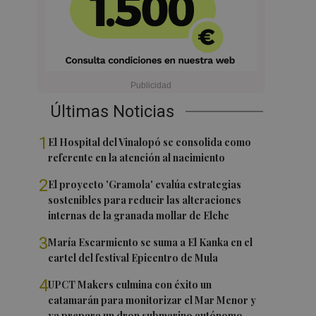
Últimas Noticias
1
El Hospital del Vinalopó se consolida como
referente en la atención al nacimiento
2
El proyecto 'Gramola' evalúa estrategias
sostenibles para reducir las alteraciones
internas de la granada mollar de Elche
3
María Escarmiento se suma a El Kanka en el
cartel del festival Epicentro de Mula
4
UPCT Makers culmina con éxito un
catamarán para monitorizar el Mar Menor y
ya prepara un dron submarino autónomo