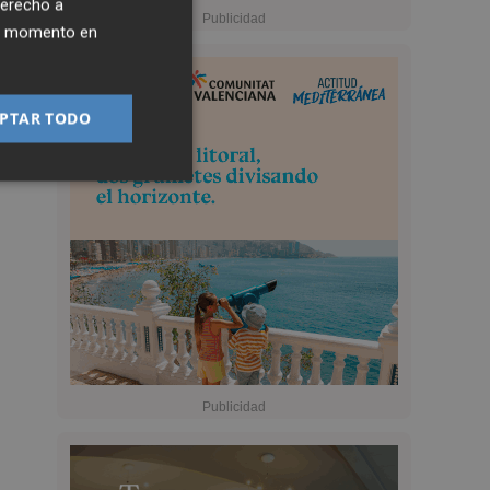
derecho a
ier momento en
PTAR TODO