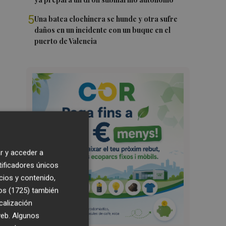
5
Una batea clochinera se hunde y otra sufre
daños en un incidente con un buque en el
puerto de Valencia
r y acceder a
tificadores únicos
cios y contenido,
os (1725)
también
calización
 web. Algunos