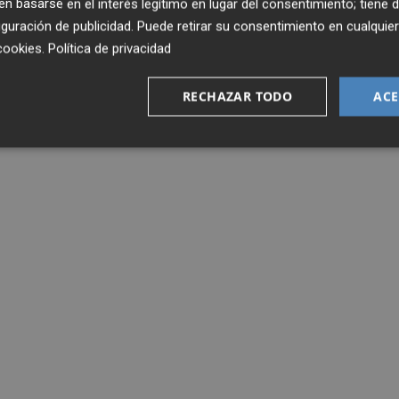
 basarse en el interés legítimo en lugar del consentimiento; tiene 
guración de publicidad
. Puede retirar su consentimiento en cualqu
cookies
.
Política de privacidad
RECHAZAR TODO
ACE