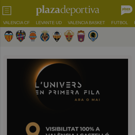
VALENCIA CF
LEVANTE UD
VALENCIA BASKET
FUTBOL