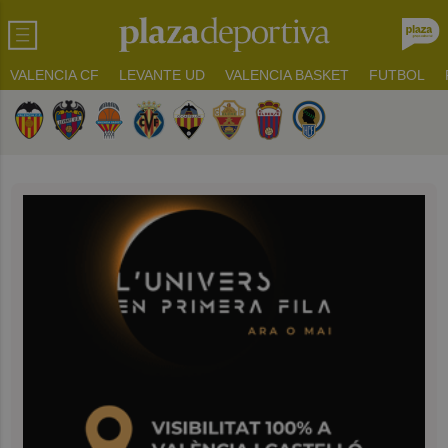
VALENCIA CF
LEVANTE UD
VALENCIA BASKET
FUTBOL