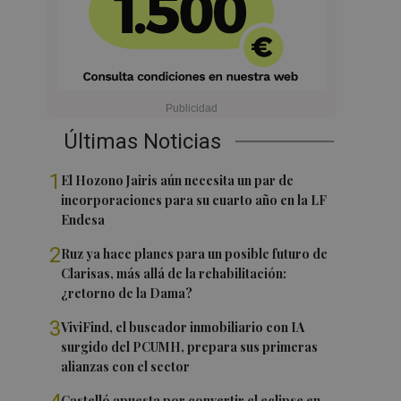
Últimas Noticias
1
El Hozono Jairis aún necesita un par de
incorporaciones para su cuarto año en la LF
Endesa
2
Ruz ya hace planes para un posible futuro de
Clarisas, más allá de la rehabilitación:
¿retorno de la Dama?
3
ViviFind, el buscador inmobiliario con IA
surgido del PCUMH, prepara sus primeras
alianzas con el sector
Castelló apuesta por convertir el eclipse en