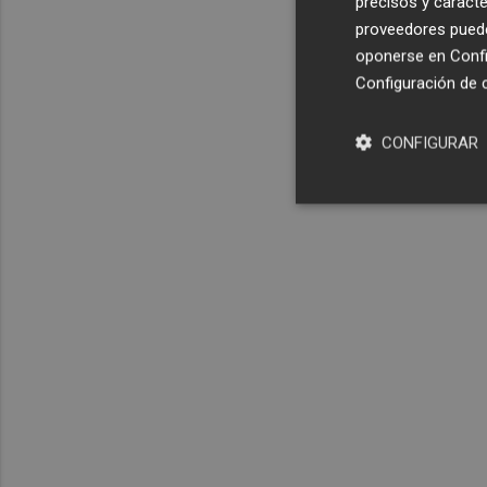
precisos y caracte
proveedores pueden
oponerse en
Confi
Configuración de 
CONFIGURAR