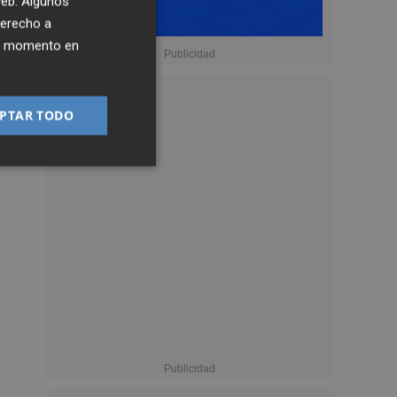
 web. Algunos
derecho a
ier momento en
PTAR TODO