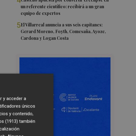
4
un referente científico: recibirá a un gran
equipo de expertos
5
El Villarreal anuncia a sus seis capitanes:
Gerard Moreno, Foyth, Comesaña, Ayoze,
Cardona y Logan Costa
r y acceder a
tificadores únicos
cios y contenido,
os (1913)
también
calización