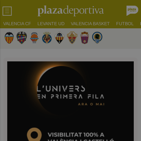
VALENCIA CF
LEVANTE UD
VALENCIA BASKET
FUTBOL