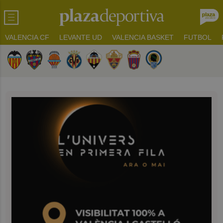
VALENCIA CF
LEVANTE UD
VALENCIA BASKET
FUTBOL