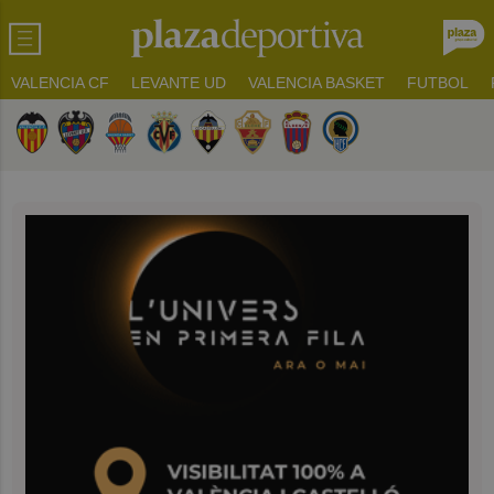
VALENCIA CF
LEVANTE UD
VALENCIA BASKET
FUTBOL