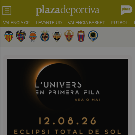
VALENCIA CF
LEVANTE UD
VALENCIA BASKET
FUTBOL