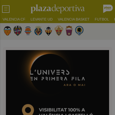
VALENCIA CF
LEVANTE UD
VALENCIA BASKET
FUTBOL