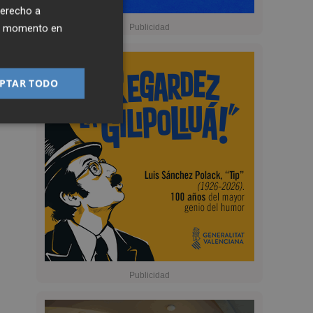
derecho a
ier momento en
PTAR TODO