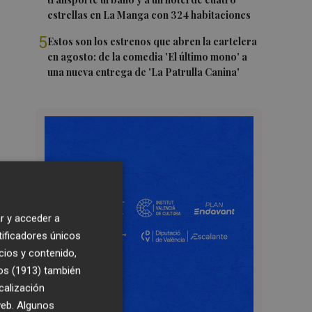
estrellas en La Manga con 324 habitaciones
5
Estos son los estrenos que abren la cartelera
en agosto: de la comedia 'El último mono' a
una nueva entrega de 'La Patrulla Canina'
r y acceder a
tificadores únicos
cios y contenido,
os (1913)
también
calización
 web. Algunos