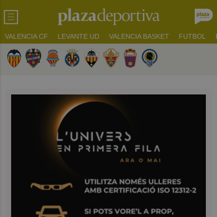
VALENCIA CF
LEVANTE UD
VALENCIA BASKET
FUTBOL