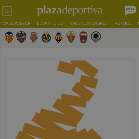
VALENCIA CF
LEVANTE UD
VALENCIA BASKET
FUTBOL