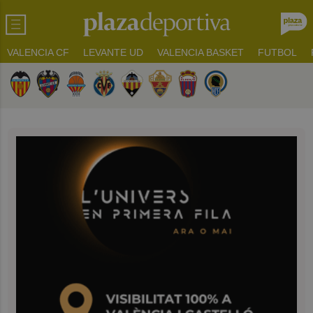
VALENCIA CF
LEVANTE UD
VALENCIA BASKET
FUTBOL