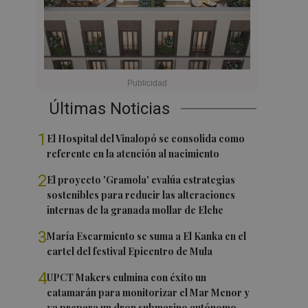
Últimas Noticias
1
El Hospital del Vinalopó se consolida como
referente en la atención al nacimiento
2
El proyecto 'Gramola' evalúa estrategias
sostenibles para reducir las alteraciones
internas de la granada mollar de Elche
3
María Escarmiento se suma a El Kanka en el
cartel del festival Epicentro de Mula
4
UPCT Makers culmina con éxito un
catamarán para monitorizar el Mar Menor y
ya prepara un dron submarino autónomo