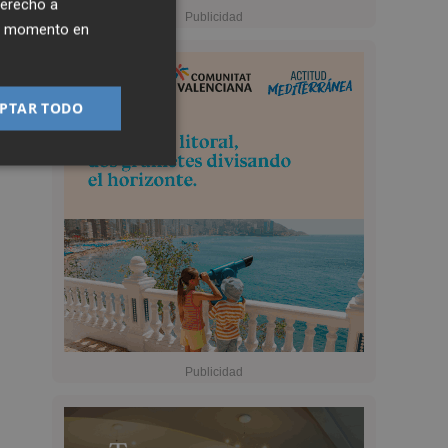
derecho a
ier momento en
PTAR TODO