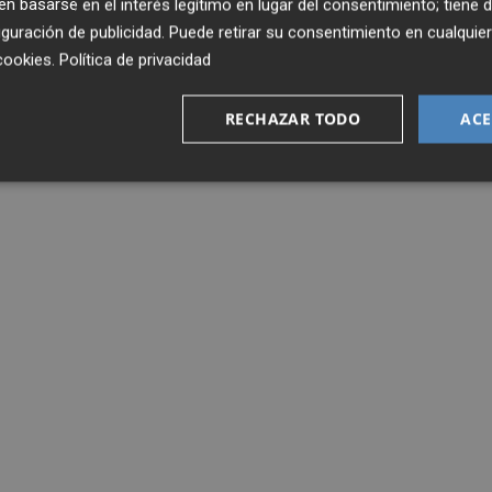
 basarse en el interés legítimo en lugar del consentimiento; tiene 
guración de publicidad
. Puede retirar su consentimiento en cualqu
cookies
.
Política de privacidad
RECHAZAR TODO
ACE