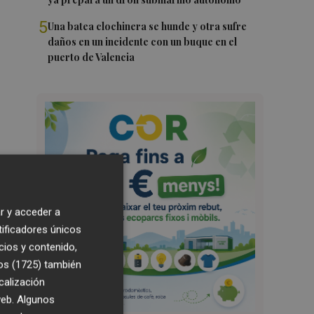
5
Una batea clochinera se hunde y otra sufre
daños en un incidente con un buque en el
puerto de Valencia
r y acceder a
tificadores únicos
cios y contenido,
os (1725)
también
calización
 web. Algunos