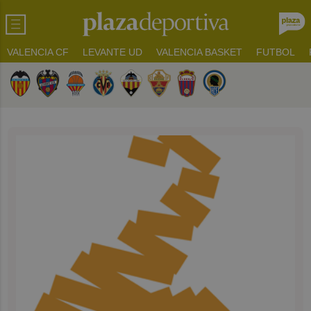
VALENCIA CF
LEVANTE UD
VALENCIA BASKET
FUTBOL